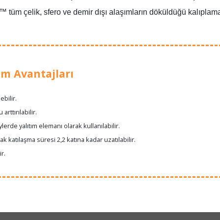
tüm çelik, sfero ve demir dışı alaşımların döküldüğü kalıplama 
m Avantajları
ebilir.
rttırılabilir.
ylerde yalıtım elemanı olarak kullanılabilir.
k katılaşma süresi 2,2 katına kadar uzatılabilir.
r.