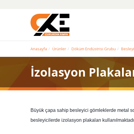
Anasayfa
Ürünler
Döküm Endüstrisi Grubu
Besleyi
İzolasyon Plakala
Büyük çapa sahip besleyici gömleklerde metal so
besleyicilerde izolasyon plakaları kullanılmaktadı