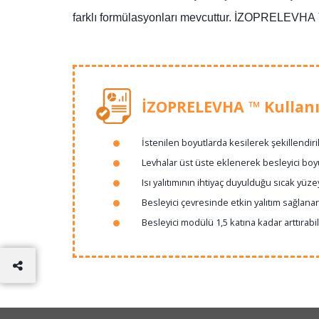
farklı formülasyonları mevcuttur. İZOPRELEVHA ™ 
İZOPRELEVHA ™ Kullanı
İstenilen boyutlarda kesilerek şekillendiril
Levhalar üst üste eklenerek besleyici boyu a
Isı yalıtımının ihtiyaç duyulduğu sıcak yüze
Besleyici çevresinde etkin yalıtım sağlanara
Besleyici modülü 1,5 katına kadar arttırabili