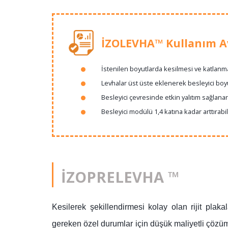
İZOLEVHA™ Kullanım Av
İstenilen boyutlarda kesilmesi ve katlanma
Levhalar üst üste eklenerek besleyici boyu a
Besleyici çevresinde etkin yalıtım sağlanar
Besleyici modülü 1,4 katına kadar arttırabili
İZOPRELEVHA ™
Kesilerek şekillendirmesi kolay olan rijit plak
gereken özel durumlar için düşük maliyetli çözü