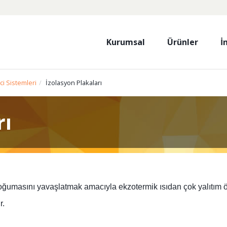
Kurumsal
Ürünler
İ
ci Sistemleri
İzolasyon Plakaları
rı
ğumasını yavaşlatmak amacıyla ekzotermik ısıdan çok yalıtım öz
r.