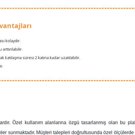
antajları
sı kolaydır.
rttırılabilir.
ak katılaşma süresi 2 katına kadar uzatılabilir.
r.
alardır. Özel kullanım alanlarına özgü tasarlanmış olan bu pla
mler sunmaktadır.
Müşteri talepleri doğrultusunda özel ölçülerd